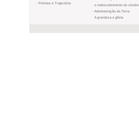
- Prémios e Trajectória
o redescobrimento do cérebr
- Administração da Terra:
A grandeza e glória